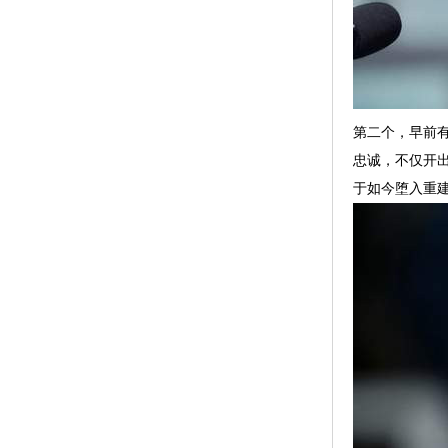
第二个，早前
忠诚，不仅开
于如今堕入重