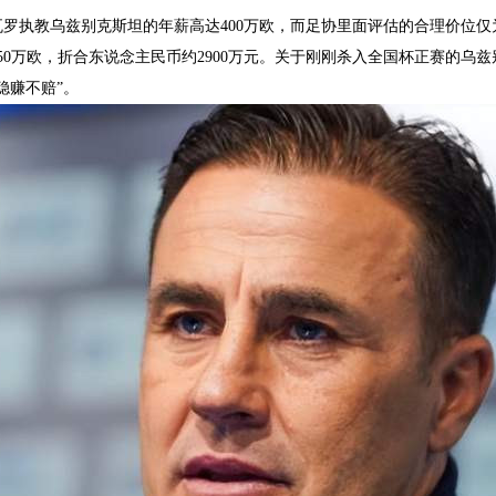
罗执教乌兹别克斯坦的年薪高达400万欧，而足协里面评估的合理价位仅
50万欧，折合东说念主民币约2900万元。关于刚刚杀入全国杯正赛的乌
稳赚不赔”。