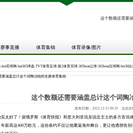
这个数额还需要
育赛事直播
体育集锦
体育录像/图片
-bet买球网-bat365球盘-TVT体育足球-新2体育买球-365beat让球-365beat压球网-b
还需要涵盖总计这个词陶冶组的支拨体育集锦
这个数额还需要涵盖总计这个词陶
发布日期：2025-12-15 09:19 点击次
如实太好了！据俄罗斯《体育快报》和意大利音讯东说念主士的多方音讯
，年薪高达400万欧元，这份条约不仅让他重返海外舞台，更让他透彻告