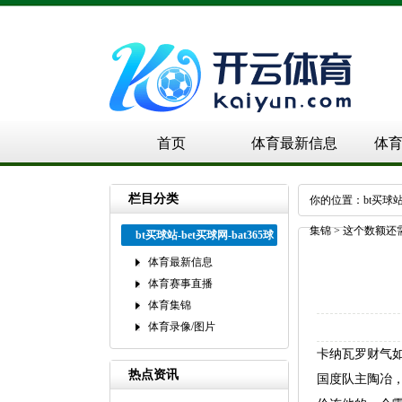
首页
体育最新信息
体
栏目分类
你的位置：
bt买球站
集锦
> 这个数额
bt买球站-bet买球网-bat365球
盘-TVT体育足球-新2体育买
体育最新信息
球-365beat让球-365beat压球网-
体育赛事直播
bet36比分最新-2024欧洲杯买球
体育集锦
网-eb007买球_体讯环球通捷报
体育录像/图片
卡纳瓦罗财气
热点资讯
国度队主陶冶