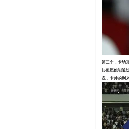
第三个，卡纳
协但愿他能通
说，卡帅的到