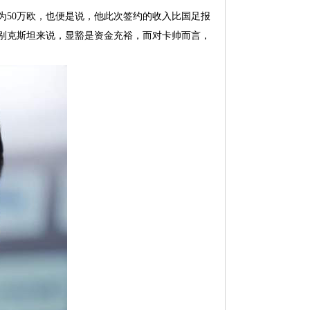
为50万欧，也便是说，他此次签约的收入比国足报
兹别克斯坦来说，显豁是资金充裕，而对卡帅而言，