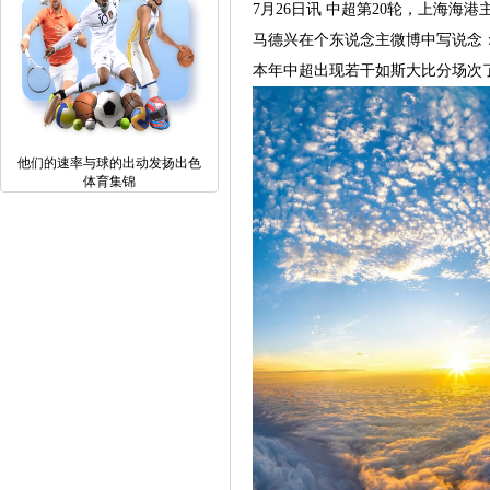
7月26日讯 中超第20轮，上海海
马德兴在个东说念主微博中写说念：8
本年中超出现若干如斯大比分场次
他们的速率与球的出动发扬出色
体育集锦