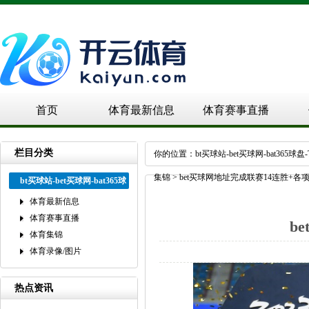
首页
体育最新信息
体育赛事直播
栏目分类
你的位置：
bt买球站-bet买球网-bat365球
集锦
> bet买球网地址完成联赛14连胜+各
bt买球站-bet买球网-bat365球
盘-TVT体育足球-新2体育买
体育最新信息
球-365beat让球-365beat压球网-
体育赛事直播
b
bet36比分最新-2024欧洲杯买球
体育集锦
网-eb007买球_体讯环球通捷报
体育录像/图片
热点资讯