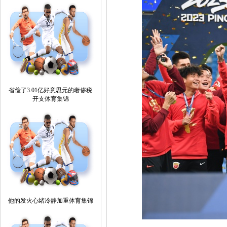
省俭了3.01亿好意思元的奢侈税
开支体育集锦
他的发火心绪冷静加重体育集锦