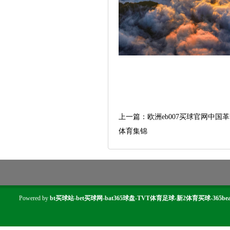
上一篇：
欧洲eb007买球官网中
体育集锦
Powered by
bt买球站-bet买球网-bat365球盘-TVT体育足球-新2体育买球-365b