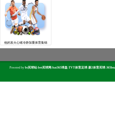
他的发火心绪冷静加重体育集锦
Powered by
bt买球站-bet买球网-bat365球盘-TVT体育足球-新2体育买球-365b