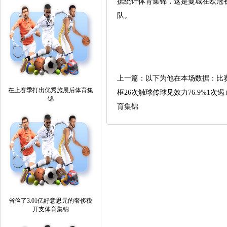
据统计体育集锦，这是曼城在欧冠初
队。
上一篇：
以下为他在本场数据：比赛
在上赛季打出优秀施展后体育集
框26次触球传球见效力76.9%1次遏止
锦
育集锦
省俭了3.01亿好意思元的奢侈税
开支体育集锦