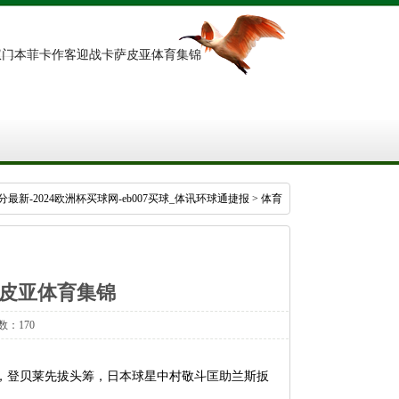
权门本菲卡作客迎战卡萨皮亚体育集锦
et36比分最新-2024欧洲杯买球网-eb007买球_体讯环球通捷报
>
体育
皮亚体育集锦
数：170
门，登贝莱先拔头筹，日本球星中村敬斗匡助兰斯扳