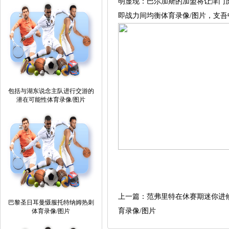
明显现：巴尔加斯的加盟将让津门
即战力间均衡体育录像/图片，支
包括与湖东说念主队进行交游的
潜在可能性体育录像/图片
上一篇：
范弗里特在休赛期迷你进
巴黎圣日耳曼慑服托特纳姆热刺
育录像/图片
体育录像/图片