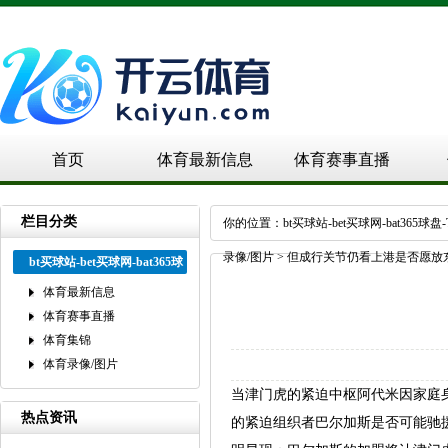
首页
体育最新信息
体育赛事直播
栏目分类
你的位置：
bt买球站-bet买球网-bat365球
录像/图片
> 但成行关节仍看上港是否愿放
bt买球站-bet买球网-bat365球
盘-TVT体育足球-新2体育买
体育最新信息
球-365beat让球-365beat压球网-
体育赛事直播
bet36比分最新-2024欧洲杯买球
体育集锦
网-eb007买球_体讯环球通捷报
体育录像/图片
当津门虎的紧迫中枢阿代米因家庭
热点资讯
的紧迫组织者巴尔加斯是否可能驰