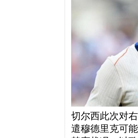
切尔西此次对右
遣穆德里克可能