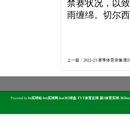
禁赛状况，以致
雨缠绵。切尔西
上一篇：
2022-23 赛季体育录像/图
Powered by
bt买球站-bet买球网-bat365球盘-TVT体育足球-新2体育买球-365b