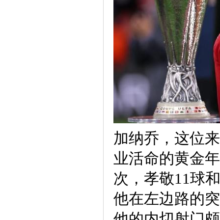
加纳乔，这位来
业活命的黄金年
次，孝敬11球
他在左边路的突
他的内切射门颇