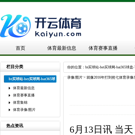
首页
体育最新信息
体育赛事直播
栏目分类
你的位置：
bt买球站-bet买球网-bat365球
录像/图片
> 就像2016年打到抢七体育录像
bt买球站-bet买球网-bat365球
盘-TVT体育足球-新2体育买
体育最新信息
球-365beat让球-365beat压球网-
体育赛事直播
bet36比分最新-2024欧洲杯买球
体育集锦
网-eb007买球_体讯环球通捷报
体育录像/图片
热点资讯
6月13日讯 