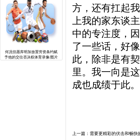
方，还有扛起我
上我的家东谈主
中的专注度，因
了一些话，好像
何况但愿库明加放置劳资条约赋
此，除非是有契
予他的交往否决权体育录像/图片
里。我一向是这
成也成绩于此。
上一篇：
需要更精彩的伏击和畅快