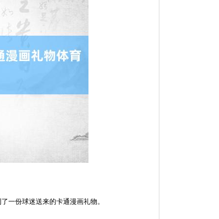
到了一份球迷送来的卡通漫画礼物。