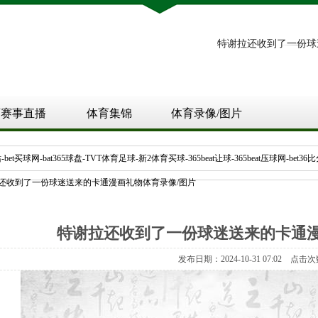
特谢拉还收到了一份球
育赛事直播
体育集锦
体育录像/图片
-bet买球网-bat365球盘-TVT体育足球-新2体育买球-365beat让球-365beat压球网-b
拉还收到了一份球迷送来的卡通漫画礼物体育录像/图片
特谢拉还收到了一份球迷送来的卡通漫
发布日期：2024-10-31 07:02 点击次