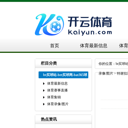
首页
体育最新信息
体
栏目分类
你的位置：
bt买球站
录像/图片
> 特谢
bt买球站-bet买球网-bat365球
盘-TVT体育足球-新2体育买
体育最新信息
球-365beat让球-365beat压球网-
体育赛事直播
bet36比分最新-2024欧洲杯买球
体育集锦
网-eb007买球_体讯环球通捷报
体育录像/图片
热点资讯