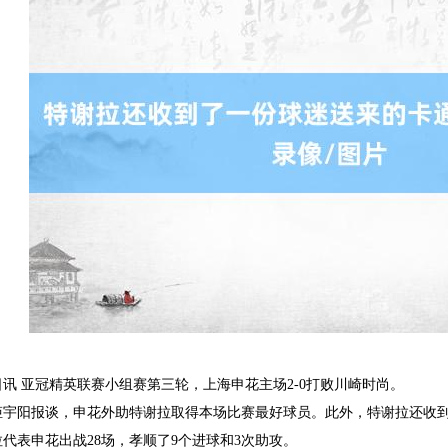
3日讯 亚冠精英联赛小组赛第三轮，上海申花主场2-0打败川崎时尚。
姬宇阳报谈，申花外助特谢拉取得本场比赛最好球员。此外，特谢拉还收
代表申花出战28场，孝顺了9个进球和3次助攻。