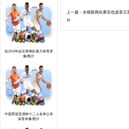
上一篇：
央视新闻在赛后也道喜王楚
片
自2019年起在青锋队着力体育录
像/图片
中国男篮亚洲杯十二人名单公布
体育录像/图片