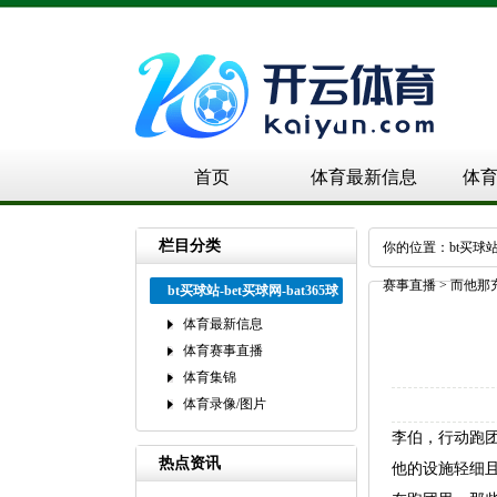
首页
体育最新信息
体
栏目分类
你的位置：
bt买球站
赛事直播
> 而他
bt买球站-bet买球网-bat365球
盘-TVT体育足球-新2体育买
体育最新信息
球-365beat让球-365beat压球网-
体育赛事直播
bet36比分最新-2024欧洲杯买球
体育集锦
网-eb007买球_体讯环球通捷报
体育录像/图片
李伯，行动跑
热点资讯
他的设施轻细