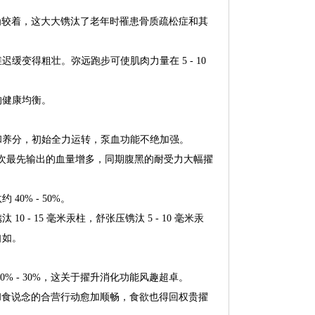
更为较着，这大大镌汰了老年时罹患骨质疏松症和其
变得粗壮。弥远跑步可使肌肉力量在 5 - 10
的健康均衡。
和养分，初始全力运转，泵血功能不绝加强。
，腹黑每次最先输出的血量增多，同期腹黑的耐受力大幅擢
% - 50%。
 15 毫米汞柱，舒张压镌汰 5 - 10 毫米汞
自如。
 - 30%，这关于擢升消化功能风趣超卓。
腔和食说念的合营行动愈加顺畅，食欲也得回权贵擢