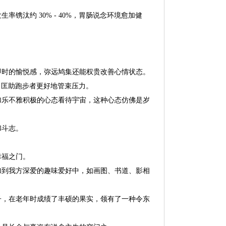
汰约 30% - 40%，胃肠说念环境愈加健
即时的愉悦感，弥远鸠集还能权贵改善心情状态。
泌，匡助跑步者更好地管束压力。
加乐不雅积极的心态看待宇宙，这种心态仿佛是岁
和斗志。
幸福之门。
加到我方深爱的趣味爱好中，如画图、书道、影相
子，在老年时成绩了丰硕的果实，领有了一种令东