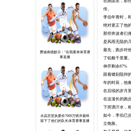
在跑团里，那
传。
李伯年青时，
绝对更正了他
那些奔波者们
是风雨无阻的
最先，跑步对
费迪南德默示：“在我看来体育赛
事直播
了铅般千里重
伸开剩余87%
跟着镂刻阻抑的
年的时辰，他奏
在后续的岁月里
在这漫长的跑
下挥洒汗水，
如今，李伯已
水晶宫坚执要价7000万镑并最终
留下了他们的队长体育赛事直播
立饱胀。