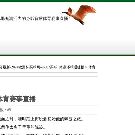
他那充满活力的身影背后体育赛事直播
et36比分最新-2024欧洲杯买球网-eb007买球_体讯环球通捷报
>
体育
体育赛事直播
次数：85
地面之时，准时踏上街说念初始他的奔波之旅。
未留住太多千里重的陈迹。