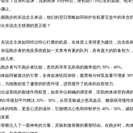
会在 5 点准时起床，浅易热身 10分钟后，便初始5 -10公里的晨跑
心谦让。
坚握跑步的东说念主来说，他们的翌日简略如同袒护在机要宝盒中的张含
些出东说念主猜测的更正呢？
，东说念主体如同经过经心打磨的机器，在体质上变得更为建壮，抗击疾
，弥远跑步者的免疫系统犹如一支查考有素的队列，具有庞大的防备智力
患病几率。
跑步者与不跑步者比较，患伤风等常见疾病的频率低约 30% - 40%。
体如同被激活的引擎，全身血液轮回加快，腹黑每分钟泵血量可增多 30% 
际，为细胞创造了邃密的职责环境，进而擢升了机体的自愈智力。
内分泌系统的裂缝作用权贵，如吞并位精确的调音师，匡助肉体保管协调
映卵白等规划平均镌汰 20% - 30%，从而灵验减少患高血压、糖尿病等慢
体的纯熟，更是心灵的滋补，它能镌汰心焦和抑郁评分 40% - 50%，
肉发展
给骨骼注入了一股神奇的力量，灵验刺激骨骼的重塑经由。在跑步时，肉