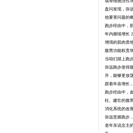
成骨细胞活性
盘问发现，弥远
他要害问题的
跑步经由中，肌
年内握续增长 2
增强的肌肉质
腹黑功能权贵
当咱们踏上跑
弥远跑步使得腹
升，能够更放
跟着年齿增长，
跑步经由中，血
柱。建壮的腹
消化系统的改
弥远坚握跑步，
老年东说念主的