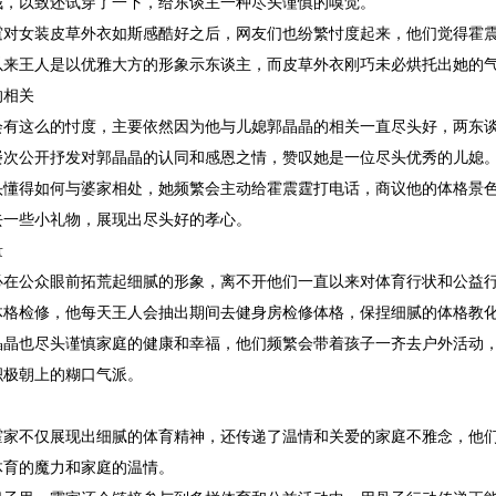
钱，以致还试穿了一下，给东谈主一种尽头谨慎的嗅觉。
霆对女装皮草外衣如斯感酷好之后，网友们也纷繁忖度起来，他们觉得霍
以来王人是以优雅大方的形象示东谈主，而皮草外衣刚巧未必烘托出她的
的相关
会有这么的忖度，主要依然因为他与儿媳郭晶晶的相关一直尽头好，两东
屡次公开抒发对郭晶晶的认同和感恩之情，赞叹她是一位尽头优秀的儿媳
头懂得如何与婆家相处，她频繁会主动给霍震霆打电话，商议他的体格景
去一些小礼物，展现出尽头好的孝心。
量
必在公众眼前拓荒起细腻的形象，离不开他们一直以来对体育行状和公益
体格检修，他每天王人会抽出期间去健身房检修体格，保捏细腻的体格教
晶晶也尽头谨慎家庭的健康和幸福，他们频繁会带着孩子一齐去户外活动
积极朝上的糊口气派。
霍家不仅展现出细腻的体育精神，还传递了温情和关爱的家庭不雅念，他
体育的魔力和家庭的温情。