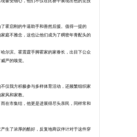
出现备受细心，他们不仅在比赛中展现出色的竞技
为了霍启刚的牛逼助手和善然后援。值得一提的
的家庭不雅念，这也让他们成为了稠密年青配头的
了哈尔滨。霍震霆手脚霍家的家眷长，出目下公众
有威严的嗅觉。
他不仅我方积极参与多样体育活动，还频繁组织家
的家风和家教。
，而在市集结，他更是进展得尽头亲民，同样常和
衣产生了浓厚的酷好，反复地商议伴计对于这件穿