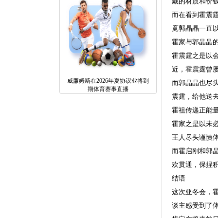
戴的材质和价
而在看到霍震
竟郭晶晶一直
霍家与郭晶晶
霍震霆之是以
近，霍震霆曾
威廉姆斯在2026年夏协议业将到
而郭晶晶也尽
期体育赛事直播
震霆，给他送
霍祖传递正能
霍家之是以未
王人尽头谨慎
而霍启刚和郭
欢贯通，保捏
结语
这次亚冬会，
谈主感受到了