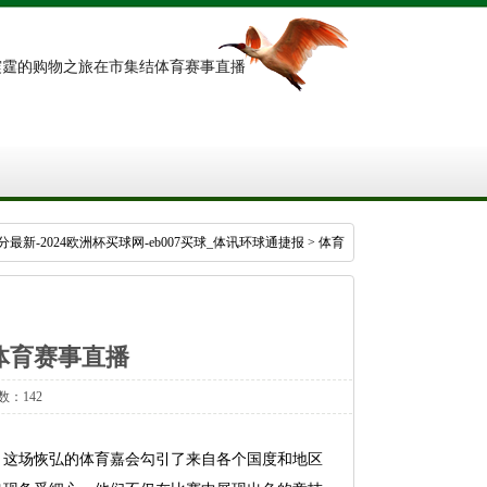
震霆的购物之旅在市集结体育赛事直播
et36比分最新-2024欧洲杯买球网-eb007买球_体讯环球通捷报
>
体育
体育赛事直播
数：142
行。这场恢弘的体育嘉会勾引了来自各个国度和地区