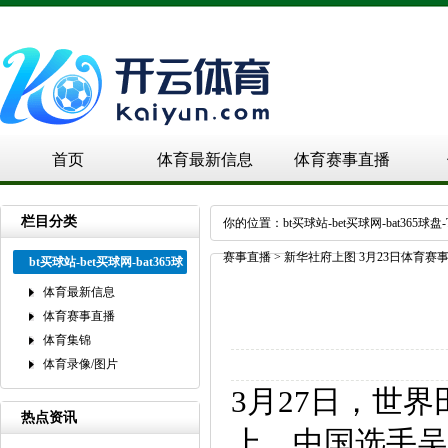
首页
体育最新信息
体育赛事直播
栏目分类
你的位置：
bt买球站-bet买球网-bat365球
赛事直播
> 新华社府上图 3月23日体育赛
bt买球站-bet买球网-bat365球
盘-TVT体育足球-新2体育买
体育最新信息
球-365beat让球-365beat压球网-
体育赛事直播
bet36比分最新-2024欧洲杯买球
体育集锦
网-eb007买球_体讯环球通捷报
体育录像/图片
3月27日，世
热点资讯
上，中国选手吴