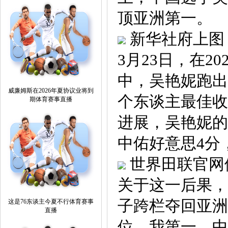
顶亚洲第一。
新华社府上图
3月23日，在2
中，吴艳妮跑出
威廉姆斯在2026年夏协议业将到
个东谈主最佳收
期体育赛事直播
进展，吴艳妮的
中佑好意思4分
世界田联官网
关于这一后果，
子跨栏夺回亚洲
这是76东谈主今夏不行体育赛事
直播
位，我第一，中