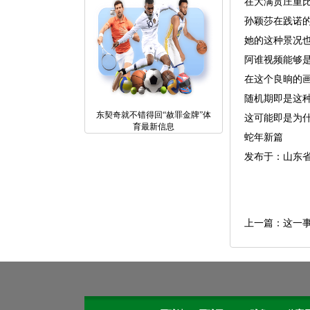
在大满贯庄重比
孙颖莎在践诺
她的这种景况也
阿谁视频能够
在这个良晌的画
随机期即是这
东契奇就不错得回“赦罪金牌”体
这可能即是为
育最新信息
蛇年新篇
发布于：山东
上一篇：
这一