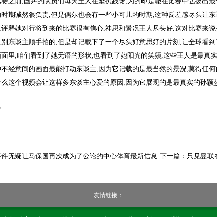
赛之前,国乒的队员们每天王人在坚执践诺,为的即是能在比赛中弘扬出最
的时期诚然很负责,但是偶尔也会有一些小可儿的时期,这种反差感尽头让
评释她对行将到来的比赛很有信心,神思和景况王人尽头好,这对比赛来说
是别东谈主顺手拍的,但是却记载下了一个尽头好意思好的片刻,让全球看
面里,咱们看到了她无语的形状,也看到了她阳光的笑颜,这些王人是最真
种不经意间的画面最能打动东谈主,因为它记载的是最当然的景况,莫得任
什么这个视频会让这样多东谈主心爱的原因,因为它展现的是最真实的孙颖
省
事件无疑让马保国再次成为了公论的中心体育最新信息
下一篇：
只见曼联
友情链接：