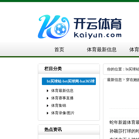
首页
体育最新信息
体
栏目分类
你的位置：
bt买球站
最新信息
> 穿在
bt买球站-bet买球网-bat365球
盘-TVT体育足球-新2体育买
体育最新信息
球-365beat让球-365beat压球网-
体育赛事直播
bet36比分最新-2024欧洲杯买球
体育集锦
网-eb007买球_体讯环球通捷报
体育录像/图片
蛇年新篇体育
热点资讯
孙颖莎打球的时