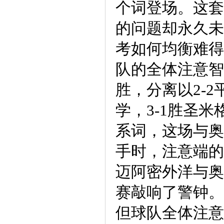
个词登场。这套
的问题却永久未
考如何均衡难得
队的全体注意智
胜，分离以2-2
学，3-1胜圣米
系词，这场与奥
手时，注意端的
迈阿密外洋与奥
赛敲响了警钟。
但球队全体注意