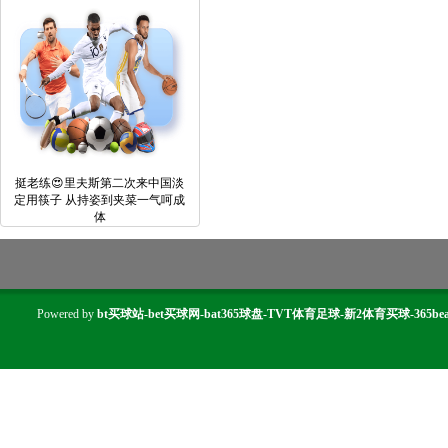
挺老练😍里夫斯第二次来中国淡
定用筷子 从持姿到夹菜一气呵成
体
Powered by
bt买球站-bet买球网-bat365球盘-TVT体育足球-新2体育买球-365b