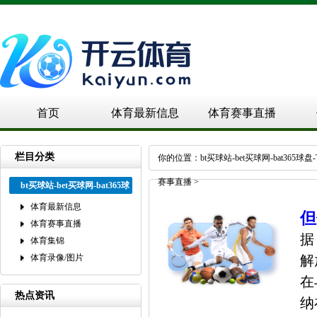
首页
体育最新信息
体育赛事直播
栏目分类
你的位置：
bt买球站-bet买球网-bat365球
赛事直播
>
bt买球站-bet买球网-bat365球
盘-TVT体育足球-新2体育买
体育最新信息
但
球-365beat让球-365beat压球网-
体育赛事直播
bet36比分最新-2024欧洲杯买球
据
体育集锦
网-eb007买球_体讯环球通捷报
体育录像/图片
解
在
热点资讯
纳