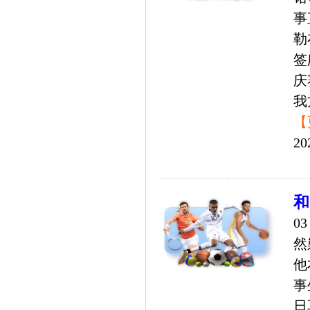
事
勒
签
庆
我
【
20
和
0
然
他
事
日