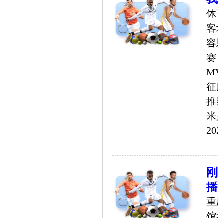
体
客
容
赛
M
征
推
米是
20
刚
播
重
馆