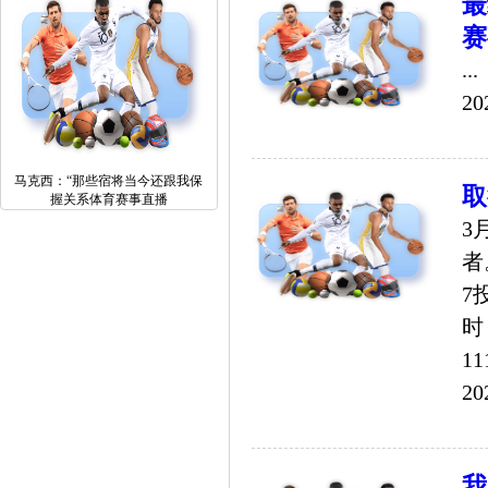
最
赛
...
20
马克西：“那些宿将当今还跟我保
取
握关系体育赛事直播
3
者
7
时
1
20
我