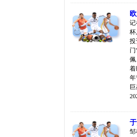
欧
记
杯
投
门
佩
着
年
巨
20
于
邹