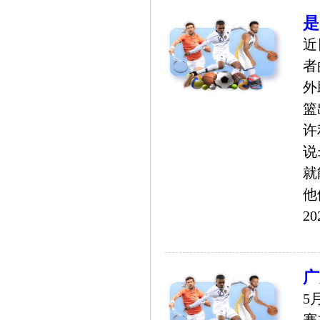
是
近
者
外
篮
许
说
就
他
20
广
5