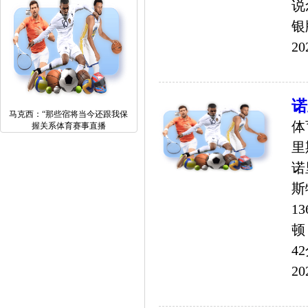
说
银牌
20
诺
马克西：“那些宿将当今还跟我保
体
握关系体育赛事直播
里
诺
斯
1
顿
4
20