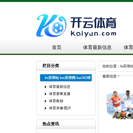
首页
体育最新信息
体
栏目分类
你的位置：
bt买球站
最新信息
>
bt买球站-bet买球网-bat365球
盘-TVT体育足球-新2体育买
体育最新信息
球-365beat让球-365beat压球网-
体育赛事直播
bet36比分最新-2024欧洲杯买球
体育集锦
网-eb007买球_体讯环球通捷报
体育录像/图片
热点资讯