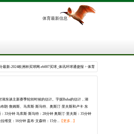
体育最新信息
et36比分最新-2024欧洲杯买球网-eb007买球_体讯环球通捷报
>
体育
出了对湖东谈主新赛季轮转时候的估计。字据Buha的估计，湖
布朗·詹姆斯、马库斯·斯马特、奥斯汀·里夫斯和卢卡·东
：33分钟 马库斯·斯马特：28分钟 奥斯汀·里夫斯：35分钟
维亚：16分钟 盖布·文森特：15分...
【更多...】