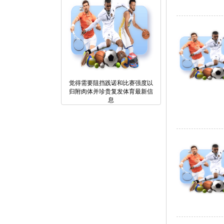
觉得需要阻挡践诺和比赛强度以
归附肉体并珍贵复发体育最新信
息