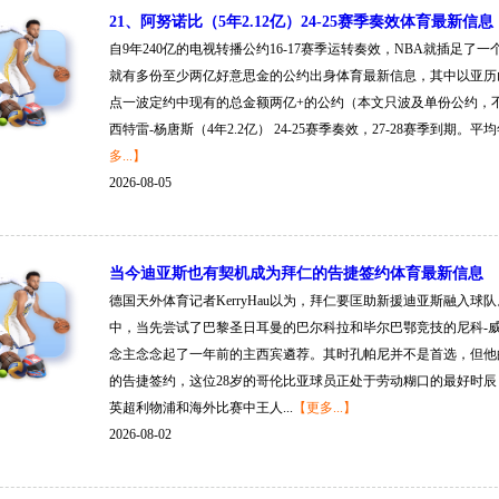
21、阿努诺比（5年2.12亿）24-25赛季奏效体育最新信息
自9年240亿的电视转播公约16-17赛季运转奏效，NBA就插足
就有多份至少两亿好意思金的公约出身体育最新信息，其中以亚历山大
点一波定约中现有的总金额两亿+的公约（本文只波及单份公约，不
西特雷-杨唐斯（4年2.2亿） 24-25赛季奏效，27-28赛季到期。平
多...】
2026-08-05
当今迪亚斯也有契机成为拜仁的告捷签约体育最新信息
德国天外体育记者KerryHau以为，拜仁要匡助新援迪亚斯融入球队
中，当先尝试了巴黎圣日耳曼的巴尔科拉和毕尔巴鄂竞技的尼科-
念主念念起了一年前的主西宾遴荐。其时孔帕尼并不是首选，但他
的告捷签约，这位28岁的哥伦比亚球员正处于劳动糊口的最好时辰
英超利物浦和海外比赛中王人...
【更多...】
2026-08-02