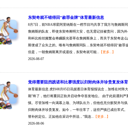
东契奇就不错得回“赦罪金牌”体育最新信息
8月7日，前NBA球星阿里纳斯在一档节目均共享了我方与詹姆斯
詹姆斯的队友，即使东契奇阐明欠安，也无需记挂被责问，因为外
和科比粉丝频繁会将瞩眼光荟萃在詹姆斯身上，而关于东契奇这么
斯便成了众矢之的。唯有与詹姆斯同队，东契奇就不错得回“赦罪
但是，一朝詹姆斯离开或退役，东契奇就可能...
【更多...】
2026-08-07
觉得需要阻挡践诺和比赛强度以归附肉体并珍贵复发体育
体育最新信息 虎扑08月05日讯据逐日体育报报说念，加维在对阵
期”终了，他行将重回正轨并启动争夺首发地位。 由于此前遇到
慎。尽管加维一向渴慕上场、为球队出力，但他也充分默契并与俱
归附肉体并珍贵复发。如今，一年往常了，这些严慎已成往常式。
替补的定位。正如他在采访中所说，“我连...
【更多...】
2026-08-06