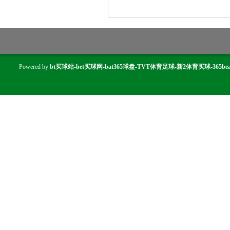
Powered by
bt买球站-bet买球网-bat365球盘-TVT体育足球-新2体育买球-365b