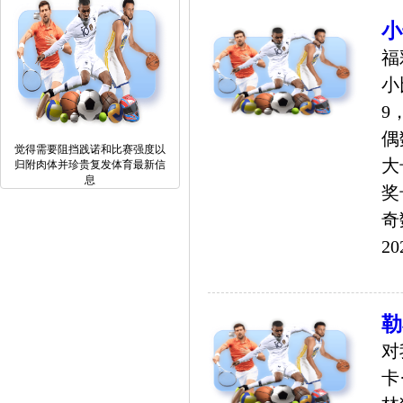
小
福
小
9
偶
觉得需要阻挡践诺和比赛强度以
大
归附肉体并珍贵复发体育最新信
息
奖
奇
20
勒
对
卡