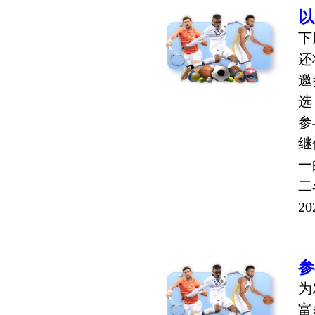
以
下
还
邀
选
参
继
一
二
20
参
为
富